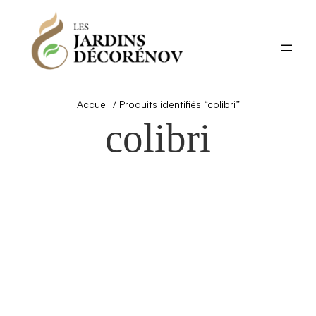
Aller
au
contenu
Accueil
/ Produits identifiés “colibri”
colibri