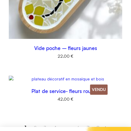
Vide poche – fleurs jaunes
22,00
€
VENDU
Plat de service- fleurs rouges
42,00
€
1
2
3
4
…
6
7
8