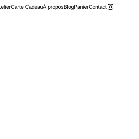
Instagra
telier
Carte Cadeau
À propos
Blog
Panier
Contact