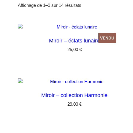
Trié
Affichage de 1–9 sur 14 résultats
du
plus
récent
au
plus
VENDU
Miroir – éclats lunaire
ancien
25,00
€
Miroir – collection Harmonie
29,00
€