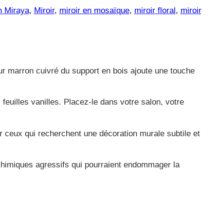
n Miraya
, 
Miroir
, 
miroir en mosaïque
, 
miroir floral
, 
miroir
.
ur marron cuivré du support en bois ajoute une touche
feuilles vanilles. Placez-le dans votre salon, votre
r ceux qui recherchent une décoration murale subtile et
s chimiques agressifs qui pourraient endommager la