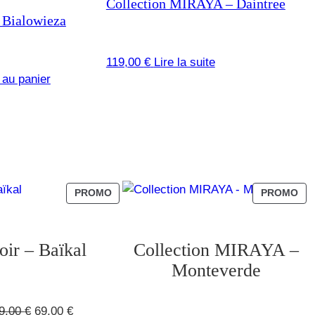
Collection MIRAYA – Daintree
 Bialowieza
119,00
€
Lire la suite
 au panier
PRODUIT
PR
PROMO
PROMO
EN
EN
PROMOTION
PR
oir – Baïkal
Collection MIRAYA –
Monteverde
Le
Le
9,00
€
69,00
€