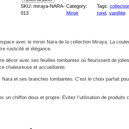
SKU:
miraya-NARA-
Category:
Tags:
collectio
de
119,00 €.
54,00 €
013
Miroir
rond
, 
vanillée
Collection
MIRAYA
–
Nara
space avec le miroir Nara de la collection Miraya. La coule
tre rusticité et élégance.
re décor avec ses feuilles tombantes où fleurissent de jolies 
e chaleureuse et accueillante.
r Nara et ses branches tombantes. C’est le choix parfait pou
c un chiffon doux et propre. Évitez l’utilisation de produit