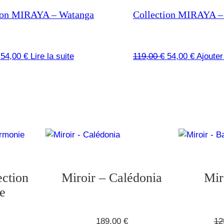
ion MIRAYA – Watanga
Collection MIRAYA –
Le
Le
Le
Le
54,00
€
Lire la suite
119,00
€
54,00
€
Ajouter
prix
prix
prix
prix
initial
actuel
initial
actuel
était :
est :
était :
est :
119,00 €.
54,00 €.
119,00 €.
54,00 €.
ection
Miroir – Calédonia
Mir
e
189,00
€
12