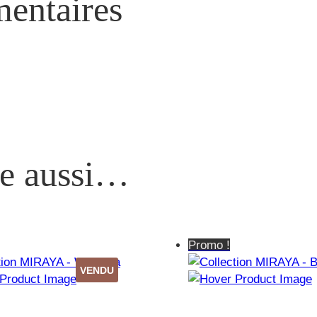
entaires
re aussi…
Promo !
VENDU