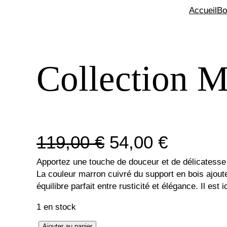
Accueil
Bo
Collection 
Le
Le
119,00
€
54,00
€
Apportez une touche de douceur et de délicatesse 
prix
prix
La couleur marron cuivré du support en bois ajoute
équilibre parfait entre rusticité et élégance. Il e
initial
actuel
1 en stock
était :
est :
quantité
Ajouter au panier