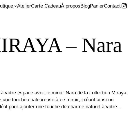
In
utique
Atelier
Carte Cadeau
À propos
Blog
Panier
Contact
MIRAYA – Nara
à votre espace avec le miroir Nara de la collection Miraya.
 une touche chaleureuse à ce miroir, créant ainsi un
st idéal pour ajouter une touche de charme naturel à votre…