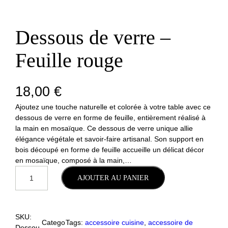
Dessous de verre –
Feuille rouge
18,00
€
Ajoutez une touche naturelle et colorée à votre table avec ce
dessous de verre en forme de feuille, entièrement réalisé à
la main en mosaïque. Ce dessous de verre unique allie
élégance végétale et savoir-faire artisanal. Son support en
bois découpé en forme de feuille accueille un délicat décor
en mosaïque, composé à la main,…
QUANTITÉ
AJOUTER AU PANIER
DE
DESSOUS
DE
VERRE
–
SKU:
Catego
Tags:
accessoire cuisine
, 
accessoire de
FEUILLE
Dessou